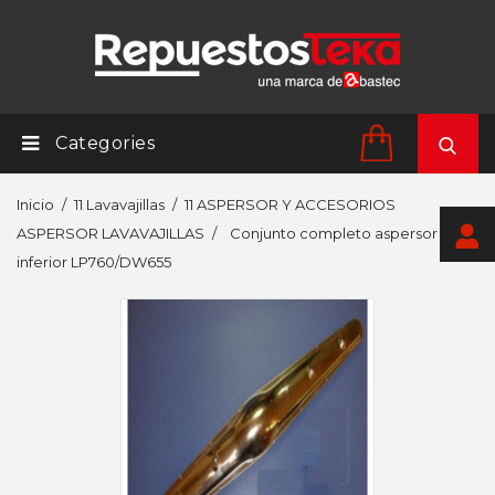
Categories
Inicio
11 Lavavajillas
11 ASPERSOR Y ACCESORIOS
ASPERSOR LAVAVAJILLAS
Conjunto completo aspersor
inferior LP760/DW655