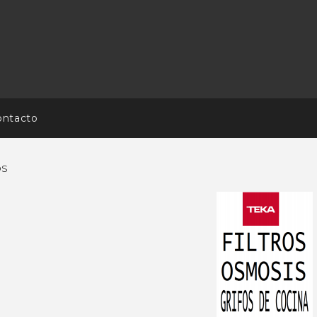
ontacto
OS