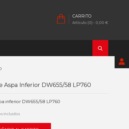
CARRITO
Artículo (0)
- 0,00 €
0
je Aspa Inferior DW655/58 LP760
spa inferior DW655/58 LP760
s incluidos