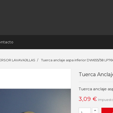
ontacto
ERSOR LAVAVAJILLAS
Tuerca anclaje aspa inferior DW655/58 LP76
Tuerca Ancla
Tuerca anclaje a
3,09 €
Impuesto