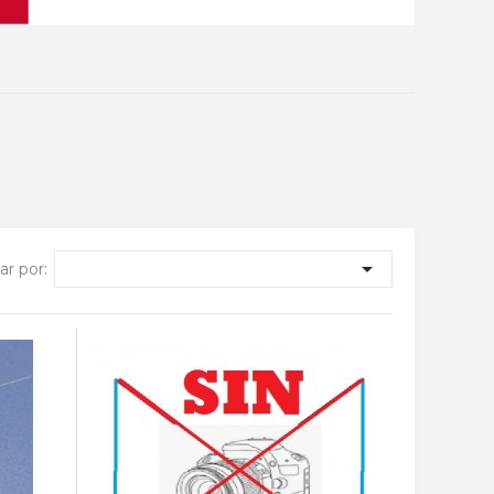

r por: