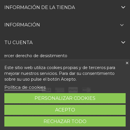
INFORMACIÓN DE LA TIENDA

INFORMACIÓN
TU CUENTA
Ejercer derecho de desistimiento
Este sitio web utiliza cookies propias y de terceros para
mejorar nuestros servicios. Para dar su consentimiento
sobre su uso pulse el botón Acepto.
Política de cookies
PERSONALIZAR COOKIES
Todos los precios son indicados con impuestos incluidos
ACEPTO
© 2026 - Repuestosteka.es. de Abastec S.L. Diseño web:
RECHAZAR TODO
Direfentes