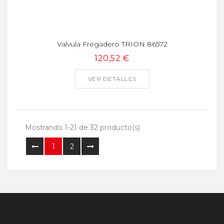
Valvula Fregadero TRION 86572
120,52 €
VER DETALLES
Mostrando 1-21 de 32 producto(s)
1
2