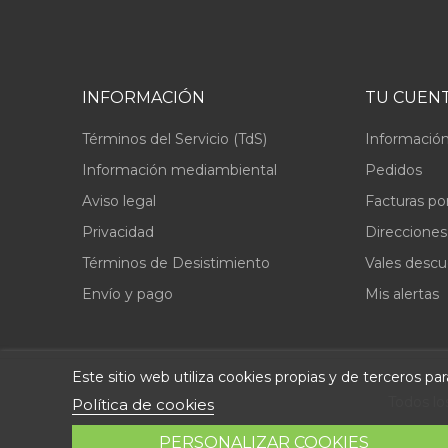
INFORMACIÓN
TU CUEN
Términos del Servicio (TdS)
Información
Información mediambiental
Pedidos
Aviso legal
Facturas po
Privacidad
Direcciones
Términos de Desistimiento
Vales desc
Envío y pago
Mis alertas
Este sitio web utiliza cookies propias y de terceros p
Todos lo
Política de cookies
PERSONALIZAR COOKIES
© 2026 - Repuestosteka.es. de Abastec S.L. Diseño w