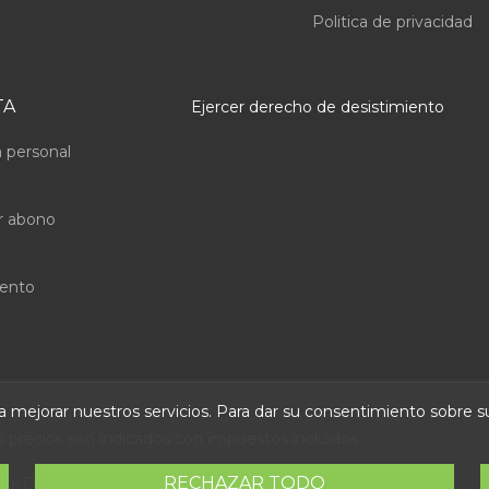
Politica de privacidad
TA
Ejercer derecho de desistimiento
 personal
r abono
uento
ara mejorar nuestros servicios. Para dar su consentimiento sobre 
s precios son indicados con impuestos incluidos
RECHAZAR TODO
eb:
Direfentes