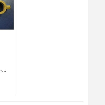
os...