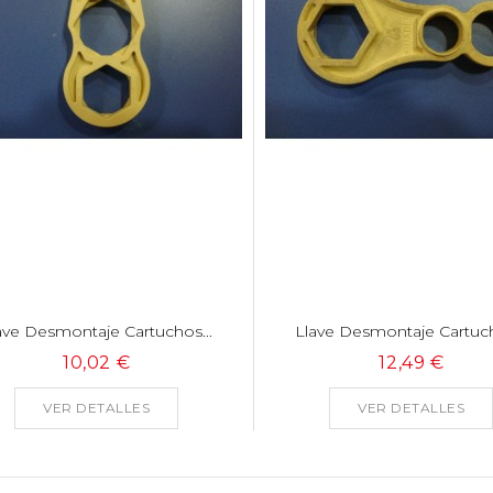
ave Desmontaje Cartuchos...
Llave Desmontaje Cartuch
10,02 €
12,49 €
VER DETALLES
VER DETALLES