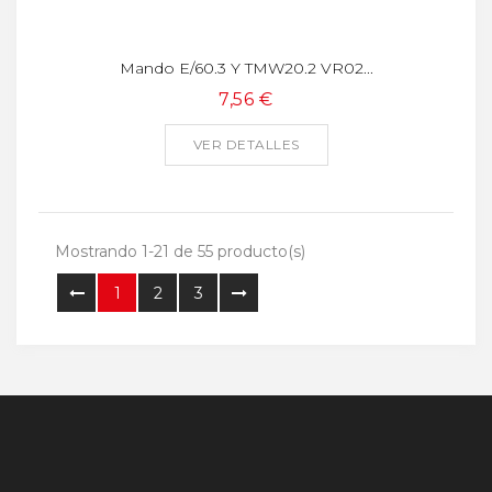
Mando E/60.3 Y TMW20.2 VR02...
7,56 €
VER DETALLES
Mostrando 1-21 de 55 producto(s)
1
2
3