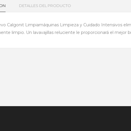
ION
DETALLES DEL PRODUCTO
vo Calgonit Limpiamáquinas Limpieza y Cuidado Intensivos elimina 
ente limpio. Un lavavajillas reluciente le proporcionará el mejor bril