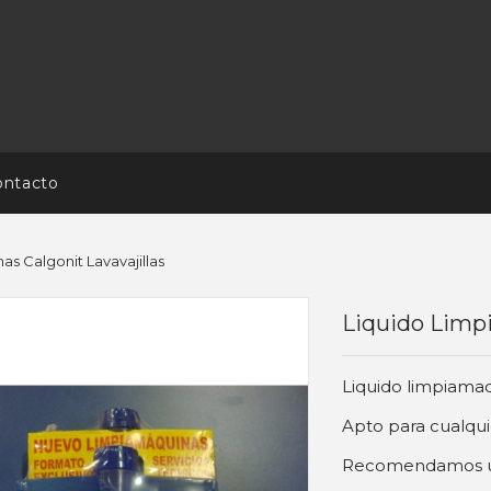
ontacto
as Calgonit Lavavajillas
Liquido Limpi
Liquido limpiamaqu
Apto para cualquie
Recomendamos uti