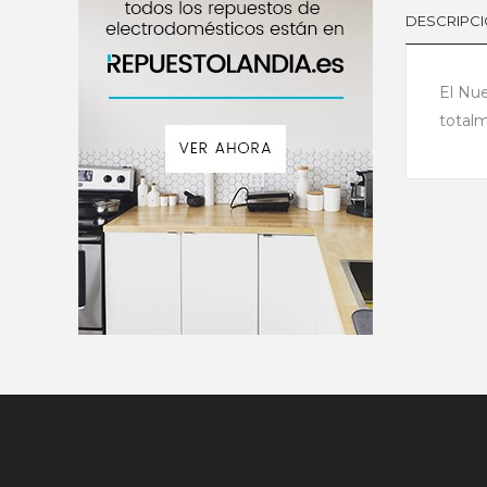
DESCRIPC
El Nue
totalm