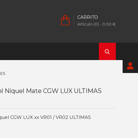
CARRITO
Artículo (0)
- 0,00 €
DES
ol Níquel Mate CGW LUX ULTIMAS
quel CGW LUX xx VR01 / VR02 ULTIMAS
d