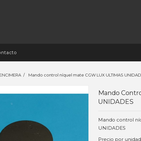
ontacto
 ENCIMERA
Mando control níquel mate CGW LUX ULTIMAS UNIDA
Mando Contr
UNIDADES
Mando control ní
UNIDADES
Precio por unida