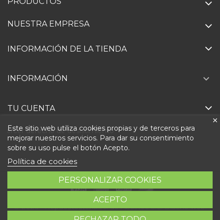
PRODUCTOS
NUESTRA EMPRESA
INFORMACIÓN DE LA TIENDA

INFORMACIÓN
TU CUENTA
Este sitio web utiliza cookies propias y de terceros para
Ejercer derecho de desistimiento
mejorar nuestros servicios. Para dar su consentimiento
sobre su uso pulse el botón Acepto.
Política de cookies
PERSONALIZAR COOKIES
ACEPTO
© 2026 - Repuestosteka.es. de Abastec S.L. Diseño web:
RECHAZAR TODO
Direfentes