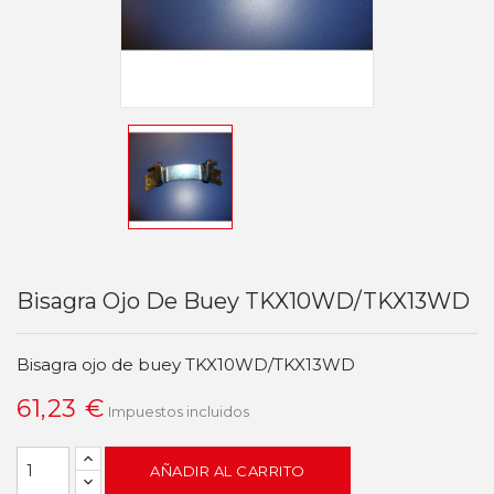
Bisagra Ojo De Buey TKX10WD/TKX13WD
Bisagra ojo de buey TKX10WD/TKX13WD
61,23 €
Impuestos incluidos
AÑADIR AL CARRITO