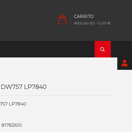
CARRITO
Artículo (0)
- 0,00 €
or DW757 LP7840
W757 LP7840
 81782610