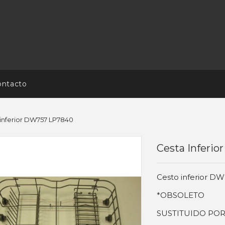
ontacto
 inferior DW757 LP7840
Cesta Inferi
Cesto inferior D
*OBSOLETO
SUSTITUIDO POR