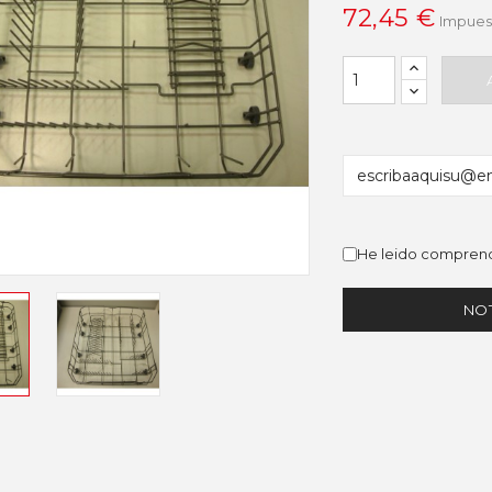
72,45 €
Impuest
He leido comprend
NOT