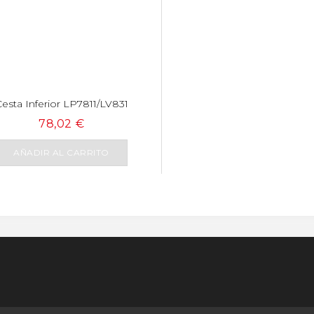
esta Inferior LP7811/LV831
78,02 €
AÑADIR AL CARRITO