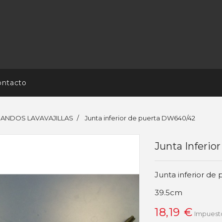
ontacto
 MANDOS LAVAVAJILLAS
Junta inferior de puerta DW640/42
Junta Inferi
Junta inferior d
39.5cm
18,19 €
Impuesto