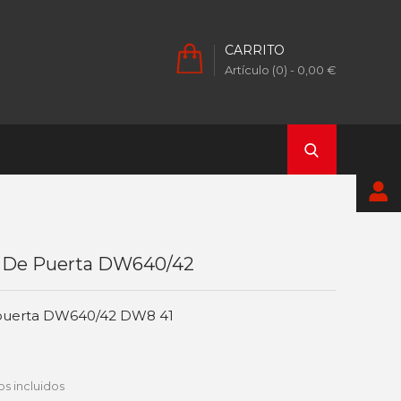
CARRITO
Artículo (0)
- 0,00 €
or De Puerta DW640/42
e puerta DW640/42 DW8 41
s incluidos