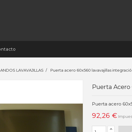
ontacto
 MANDOS LAVAVAJILLAS
Puerta acero 60x560 lavavajillas integraci
Puerta Acero 
Puerta acero 60x56
92,26 €
Impues