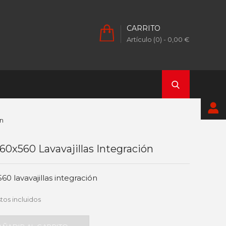
CARRITO
Artículo (0)
- 0,00 €
ón
60x560 Lavavajillas Integración
0 lavavajillas integración
tos incluidos