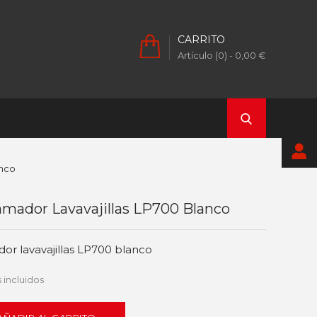
CARRITO
Artículo (0)
- 0,00 €
anco
mador Lavavajillas LP700 Blanco
r lavavajillas LP700 blanco
 incluidos