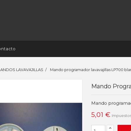
ontacto
 MANDOS LAVAVAJILLAS
Mando programador lavavajillas LP700 bl
Mando Progra
Mando programado
5,01 €
Impuestos