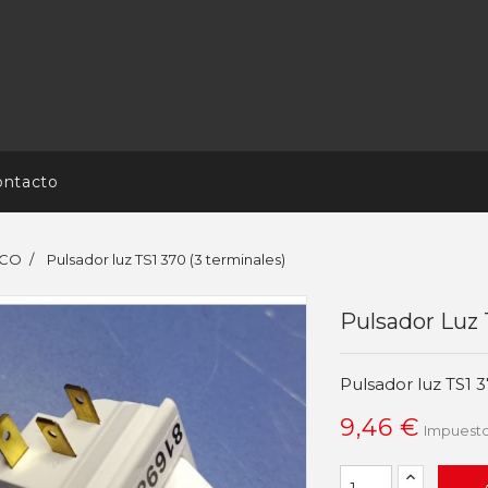
ontacto
ICO
Pulsador luz TS1 370 (3 terminales)
Pulsador Luz 
Pulsador luz TS1 3
9,46 €
Impuesto