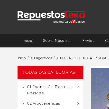
Inicio
Sobre Nosotros
Envíos
C
Inicio
10 Frigorificos
10 PULSADOR PUERTA FRIGORIF
TODAS LAS CATEGORÍAS
01 Cocinas Gs- Electricas
Freidoras
02 Vitroceramicas