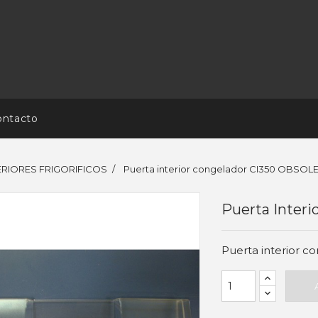
ontacto
TERIORES FRIGORIFICOS
Puerta interior congelador CI350 OBSOL
Puerta Inter
Puerta interior 