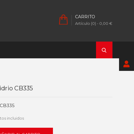
CARRITO
Artículo (0)
- 0,00 €
idrio CB335
o CB335
os incluidos