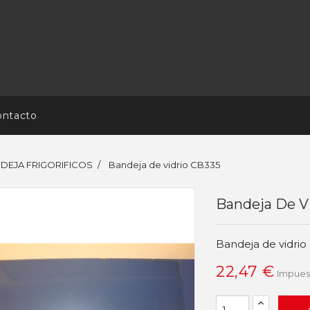
ontacto
NDEJA FRIGORIFICOS
Bandeja de vidrio CB335
Bandeja De V
Bandeja de vidri
22,47 €
Impuest