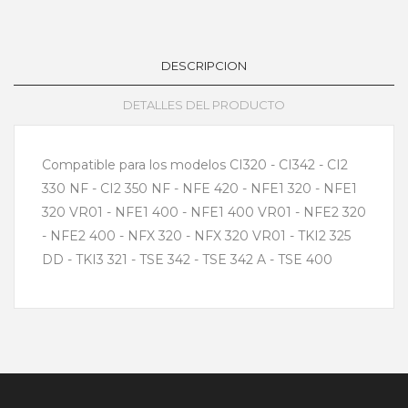
DESCRIPCION
DETALLES DEL PRODUCTO
Compatible para los modelos CI320 - CI342 - CI2
330 NF - CI2 350 NF - NFE 420 - NFE1 320 - NFE1
320 VR01 - NFE1 400 - NFE1 400 VR01 - NFE2 320
- NFE2 400 - NFX 320 - NFX 320 VR01 - TKI2 325
DD - TKI3 321 - TSE 342 - TSE 342 A - TSE 400