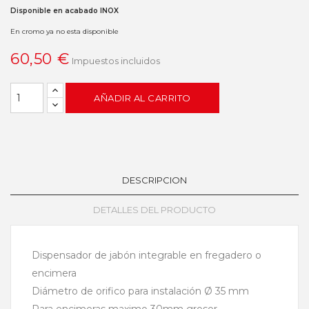
Disponible en acabado INOX
En cromo ya no esta disponible
60,50 €
Impuestos incluidos
AÑADIR AL CARRITO
DESCRIPCION
DETALLES DEL PRODUCTO
Dispensador de jabón integrable en fregadero o
encimera
Diámetro de orifico para instalación Ø 35 mm
Para encimeras maximo 30mm grosor