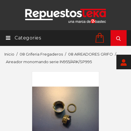
Categories
Inicio
08 Griferia Fregaderos
08 AIREADORES GRIFO
Aireador monomando serie IN955/ARK/SP995