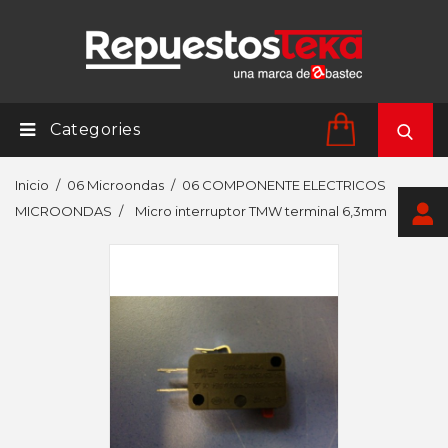
Categories
Inicio
06 Microondas
06 COMPONENTE ELECTRICOS
MICROONDAS
Micro interruptor TMW terminal 6,3mm