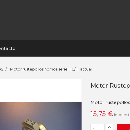
ontacto
OS
Motor rustepollos hornos serie HC/HI actual
Motor Rustepo
Motor rustepollos
15,75 €
Impuesto