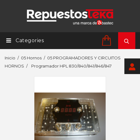
Categories
Inicio
05 Hornos
05 PROGRAMADORES Y CIRCUITOS
HORNOS
Programador HPL 830/840/841/846/847