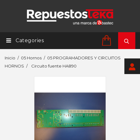
Categories
Inicio
05 Hornos
05 PROGRAMADORES Y CIRCUITOS
HORNOS
Circuito fuente HA890