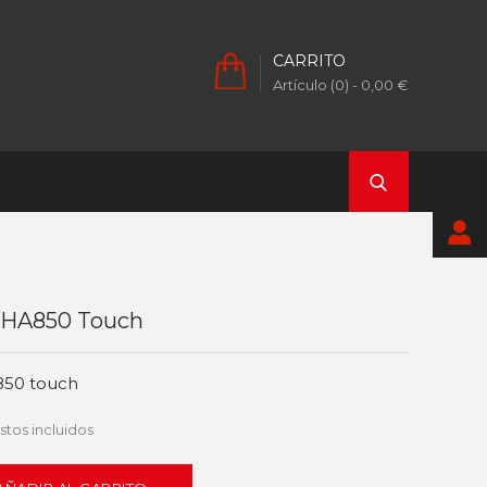
CARRITO
Artículo (0)
- 0,00 €
 HA850 Touch
50 touch
tos incluidos