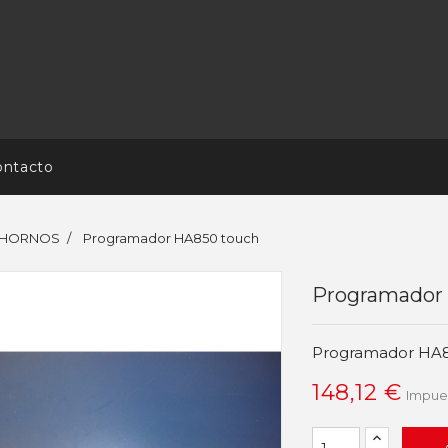
ontacto
S HORNOS
Programador HA850 touch
Programador
Programador HA8
148,12 €
Impues