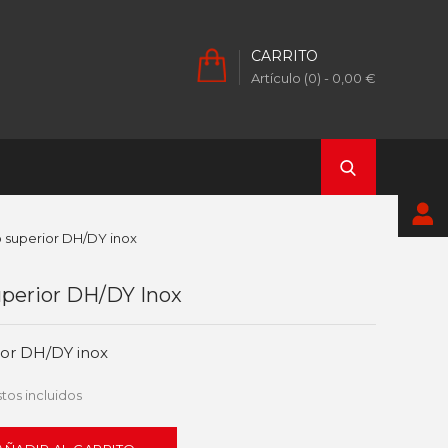
CARRITO
Artículo (0)
- 0,00 €
 superior DH/DY inox
perior DH/DY Inox
ior DH/DY inox
tos incluidos