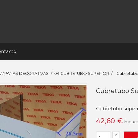
ontacto
AMPANAS DECORATIVAS
04 CUBRETUBO SUPERIOR
Cubretubo
Cubretubo Su
Cubretubo super
42,60 €
Impues