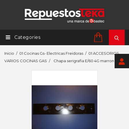
Categories
Inicio
01 Cocinas Gs- Electricas Freidoras
01 ACCESORIOS
VARIOS COCINAS GAS
Chapa serigrafia E/60 4G marron